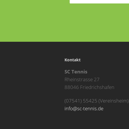
Kontakt
SC Tennis
Rheinstrasse 27
88046 Friedrichshafen
(07541) 55425 (Vereinsheim)
info@sc-tennis.de