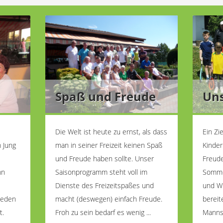
Spaß und Freude
Uns
Die Welt ist heute zu ernst, als dass
Ein Zi
h Jung
man in seiner Freizeit keinen Spaß
Kinder
und Freude haben sollte. Unser
Freude
nn
Saisonprogramm steht voll im
Sommer
Dienste des Freizeitspaßes und
und Wi
 jeden
macht (deswegen) einfach Freude.
bereit
t.
Froh zu sein bedarf es wenig ...
Mannsc