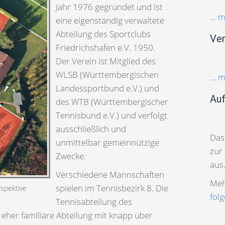
Jahr 1976 gegründet und ist
...
m
eine eigenständig verwaltete
Abteilung des Sportclubs
Ver
Friedrichshafen e.V. 1950.
Der Verein ist Mitglied des
WLSB (Württembergischen
...
m
Landessportbund e.V.) und
Auf
des WTB (Württembergischer
Tennisbund e.V.) und verfolgt
ausschließlich und
Das
unmittelbar gemeinnützige
zur
Zwecke.
aus.
Verschiedene Mannschaften
Meh
spielen im Tennisbezirk 8. Die
rspektive
fol
Tennisabteilung des
s eher familiäre Abteilung mit knapp über