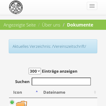
Toggle
navigat
Angezeigte Seite
Über uns
Dokumente
Aktuelles Verzeichnis: /Vereinszeitschrift/
Einträge anzeigen
Suchen
Icon
Dateiname
..