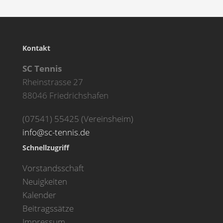
Kontakt
SC Tennis
Rheinstrasse 27
88046 Friedrichshafen
(07541) 55425 (Vereinsheim)
info@sc-tennis.de
Schnellzugriff
Vorstandsschaft
Neuigkeiten
Kalender
Beitragssätze
Impressum