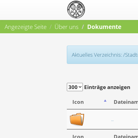
Angezeigte Seite
Über uns
Dokumente
Aktuelles Verzeichnis: /St
Einträge anzeigen
Icon
Dateina
..
Icon
Dateina