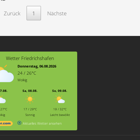
Zurück
1
Nächste
Wetter Friedrichshafen
Donnerstag, 06.08.2026
24 / 26°C
Wolkig
07.08.
Sa, 08.08.
So, 09.08.
 27°C
17 / 29°C
19 / 32°C
lkig
Sonnig
Leicht bewölkt
Aktuelles Wetter ansehen