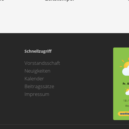
Schnellzugriff
Vorstandsschaft
Neuigkeiten
Kalender
Fr, 
Beitragssätze
Impressum
18 /
Wo