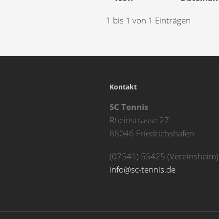
1 bis 1 von 1 Einträgen
Kontakt
SC Tennis
Rheinstrasse 27
88046 Friedrichshafen
(07541) 55425 (Vereinsheim)
info@sc-tennis.de